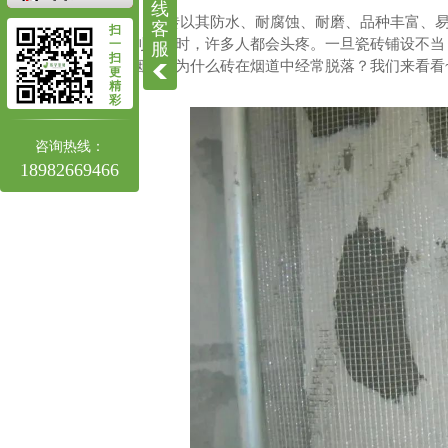
四川高压旋喷桩施工
线
瓷砖以其防水、耐腐蚀、耐磨、品种丰富、易
客
扫
四川高压旋喷桩
到瓷砖时，许多人都会头疼。一旦瓷砖铺设不当
一
服
扫
烟道。为什么砖在烟道中经常脱落？我们来看看
更
精
彩
咨询热线：
18982669466