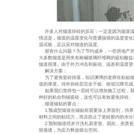
许多人对烟道掉砖的反应：一定是因为烟道温
情况是，烟道的温度变化与普通隔墙的温度变化
温试验，足以应对烟道的温度。
那有什么问题？为了节约成本，一些房地产开
大多数烟道是用夹有耐碱玻璃纤维网的硫铝酸盐
烟道很薄。由于外力冲击和振动、温差和湿度变
解决方案：
为了避免瓷砖掉落，知识渊博的老师在粘贴烟
道的厚度。待外协砖层完全干燥、收缩沉降完成
如果我们觉得包一层砖可以增加施工过程，我
种好的粘合剂铺瓷砖，这也可以有效避免掉砖。
烟道铺贴的要点：
1.预成型烟道在铺贴前需要涂上界面剂，待界
材料之间的粘结力，而且防止了瓷砖胶内的水分
2.预制烟道经岁月洗礼易变形。因此，劣质瓷
留接缝，为应力释放留出空间。