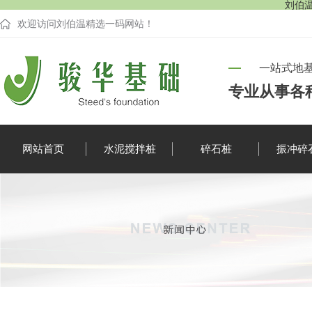
刘伯温
欢迎访问刘伯温精选一码网站！
一站式地
专业从事各
网站首页
水泥搅拌桩
碎石桩
振冲碎
企业新闻
行业资讯
疑难解答
时事聚焦