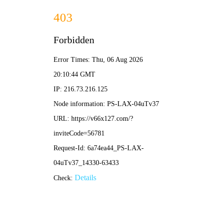
刘伯温精选一码- 完整资料
欢迎访问刘伯温精选一码网站！
一站式地
专业从事各
网站首页
水泥搅拌桩
碎石桩
振冲碎
企业新闻
行业资讯
疑难解答
时事聚焦