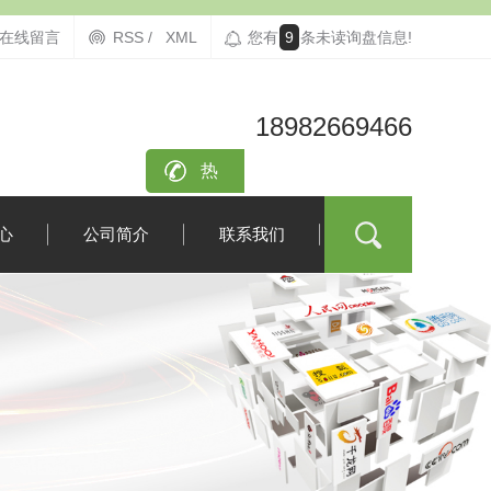
在线留言
RSS /
XML
您有
9
条未读询盘信息!
18982669466
咨询
热
线：
心
公司简介
联系我们