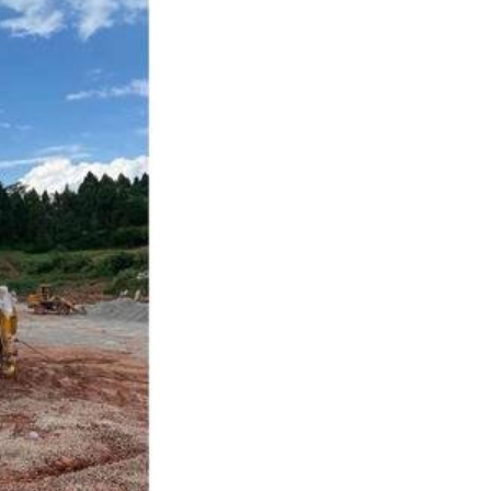
四川振冲碎石桩