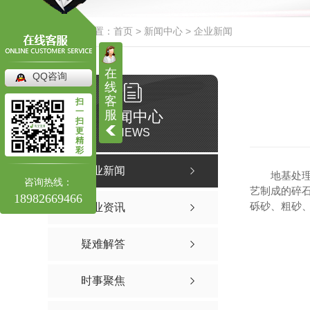
水泥搅拌桩
其他
四川水泥搅拌桩
当前位置：
首页
>
新闻中心
>
企业新闻
四川水泥搅拌桩工程
在
QQ咨询
四川水泥搅拌桩施工
线
客
扫
四川水泥搅拌桩价格
一
新闻中心
服
扫
更
NEWS
精
彩
企业新闻
地基处
咨询热线：
艺制成的碎
18982669466
砾砂、粗砂
行业资讯
疑难解答
时事聚焦
高压旋喷桩