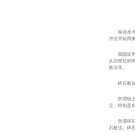
振动水冲
冲法开始用
我国应
从20世纪
换法等。
碎石桩
所谓软
泛，特别是
所谓碎
石桩法。碎