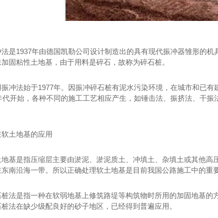
法是1937年由德国凯勒公司设计制造出的具有现代振冲器雏形的机
来加固粘性土地基，由于用料是碎石，故称为碎石桩。
用振冲法始于1977年。因振冲碎石桩有泥水污染环境，在城市和已
80年代开始，各种不同的施工工艺相应产生，如锤击法、振挤法、干
在软土地基的应用
土地基是指压缩层主要由淤泥、淤泥质土、冲填土、杂填土或其他高
在东南沿海一带。所以正确处理软土地基是目前我国公路施工中的重
石桩法是指一种在软弱地基上修筑路堤等构筑物时所用的加固地基的
石桩法在缺少级配良好的砂子地区，已经得到普遍应用。