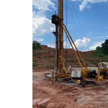
石桩
四川碎石挤密桩