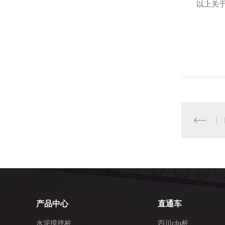
以上关
产品中心
直通车
水泥搅拌桩
四川cfg桩