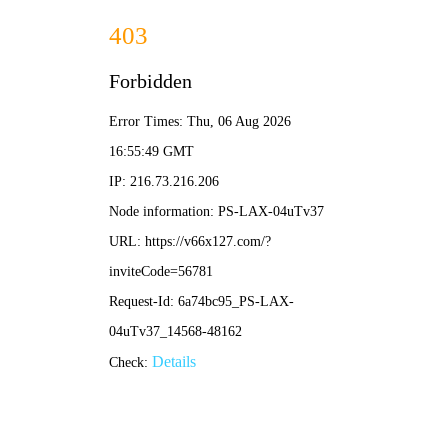
刘伯温精选一码-免费完整资料
欢迎访问刘伯温精选一码网站！
一站式地
专业从事各
网站首页
四川水泥搅拌桩
四川碎石桩
四川振冲
企业新闻
行业资讯
疑难解答
时事聚焦