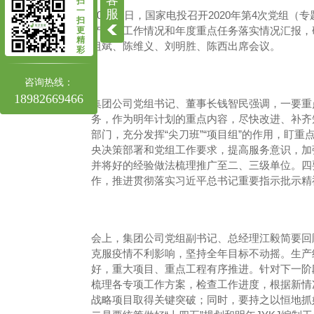
客
扫
四川高压旋喷桩施工
一
服
10月12日，国家电投召开2020年第4次党组
扫
四川高压旋喷桩
产经营工作情况和年度重点任务落实情况汇报，
更
精
祖斌、陈维义、刘明胜、陈西出席会议。
彩
咨询热线：
18982669466
集团公司党组书记、董事长钱智民强调，一要重
务，作为明年计划的重点内容，尽快改进、补齐
部门，充分发挥“尖刀班”“项目组”的作用，盯
央决策部署和党组工作要求，提高服务意识，加
并将好的经验做法梳理推广至二、三级单位。四
作，推进贯彻落实习近平总书记重要指示批示精
会上，集团公司党组副书记、总经理江毅简要回
克服疫情不利影响，坚持全年目标不动摇。生产
好，重大项目、重点工程有序推进。针对下一阶
梳理各专项工作方案，检查工作进度，根据新情况
战略项目取得关键突破；同时，要持之以恒地抓