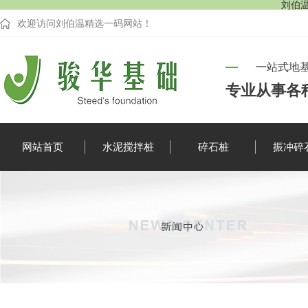
刘伯温
欢迎访问刘伯温精选一码网站！
一站式地
专业从事各
网站首页
水泥搅拌桩
碎石桩
振冲碎
企业新闻
行业资讯
疑难解答
时事聚焦