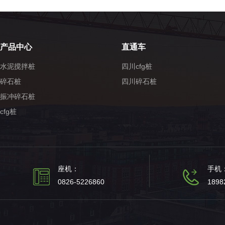
产品中心
直通车
水泥搅拌桩
四川cfg桩
碎石桩
四川碎石桩
振冲碎石桩
cfg桩
座机：
手机
0826-5226860
1898