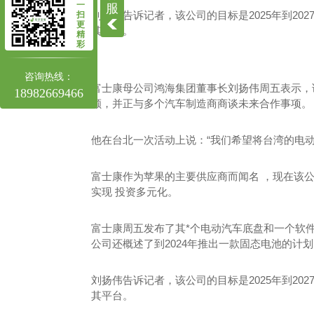
四川高压旋喷桩施工
一
服
刘扬伟告诉记者，该公司的目标是2025年到20
扫
更
四川高压旋喷桩
其平台。
精
彩
咨询热线：
富士康母公司鸿海集团董事长刘扬伟周五表示，该公
18982669466
额，并正与多个汽车制造商商谈未来合作事项。
他在台北一次活动上说：“我们希望将台湾的电动
富士康作为苹果的主要供应商而闻名 ，现在该
实现 投资多元化。
富士康周五发布了其*个电动汽车底盘和一个软
公司还概述了到2024年推出一款固态电池的计
刘扬伟告诉记者，该公司的目标是2025年到20
其平台。