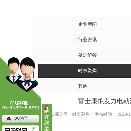
水泥搅拌桩
碎
其他
四川水泥搅拌桩
四川
四川水泥搅拌桩工程
四川碎
企业新闻
四川水泥搅拌桩施工
四川碎
行业资讯
四川水泥搅拌桩价格
四川碎石
疑难解答
时事聚焦
其他
富士康拟发力电动
所属分类：时事聚焦 发布时间： 2020-1
在
QQ咨询
高压旋喷桩
线
客
扫