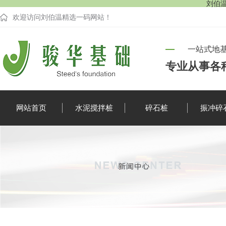
刘伯温
欢迎访问刘伯温精选一码网站！
一站式地
专业从事各
网站首页
水泥搅拌桩
碎石桩
振冲碎
企业新闻
行业资讯
疑难解答
时事聚焦