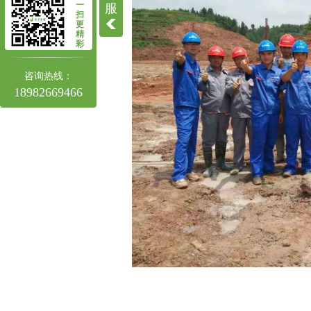
四川高压旋喷桩施工
一
服
扫
更
四川高压旋喷桩
精
彩
咨询热线：
18982669466