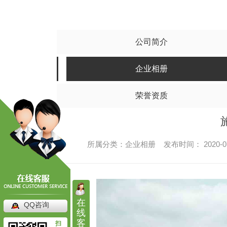
水泥搅拌桩
碎
其他
四川水泥搅拌桩
四川
四川水泥搅拌桩工程
四川碎
公司简介
四川水泥搅拌桩施工
四川碎
企业相册
四川水泥搅拌桩价格
四川碎石
荣誉资质
所属分类：企业相册 发布时间： 2020-0
在
QQ咨询
高压旋喷桩
线
客
扫