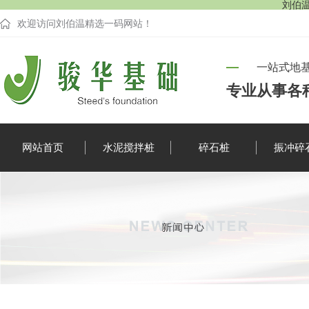
刘伯温
欢迎访问刘伯温精选一码网站！
一站式地
专业从事各
网站首页
水泥搅拌桩
碎石桩
振冲碎
企业新闻
行业资讯
疑难解答
时事聚焦