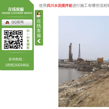
四川高压旋喷桩施工
使用
四川水泥搅拌桩
进行施工有哪些流程
四川高压旋喷桩
在
QQ咨询
线
客
扫
一
服
扫
更
精
彩
咨询热线：
18982669466