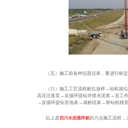
（五）施工前各种仪器仪表，要进行标定
（六）施工工艺流程桩位放样→钻机就位
高压注浆泵→反循环提钻并喷水泥浆→至工作
→反循环提钻至地表→成桩结束→将钻机移
以上是
四川水泥搅拌桩
的六点施工流程，