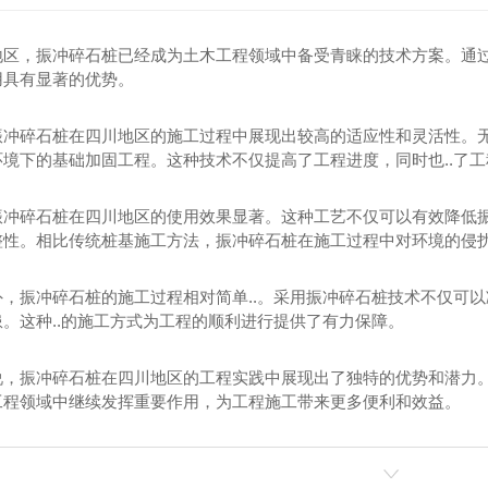
碎石桩
振冲碎石桩
四川碎石桩
四川振冲碎石桩
地区，振冲碎石桩已经成为土木工程领域中备受青睐的技术方案。通
用具有显著的优势。
四川碎石挤密桩
四川振冲碎石桩施工
四川碎石桩施工
振冲碎石桩在四川地区的施工过程中展现出较高的适应性和灵活性。
境下的基础加固工程。这种技术不仅提高了工程进度，同时也..了
四川碎石挤密桩施工
振冲碎石桩在四川地区的使用效果显著。这种工艺不仅可以有效降低
整性。相比传统桩基施工方法，振冲碎石桩在施工过程中对环境的侵
外，振冲碎石桩的施工过程相对简单..。采用振冲碎石桩技术不仅可
。这种..的施工方式为工程的顺利进行提供了有力保障。
说，振冲碎石桩在四川地区的工程实践中展现出了独特的优势和潜力。
工程领域中继续发挥重要作用，为工程施工带来更多便利和效益。