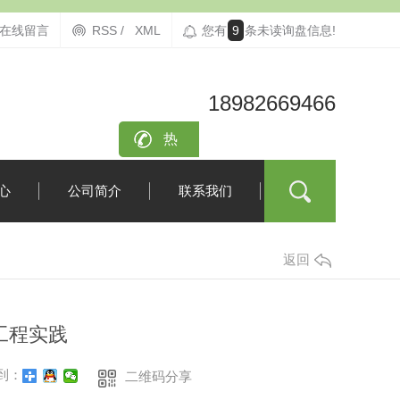
在线留言
RSS /
XML
您有
9
条未读询盘信息!
18982669466
咨询
热
线：
心
公司简介
联系我们
返回
工程实践
到：
二维码分享