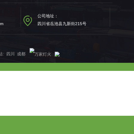
公司地址：
om
四川省岳池县九新街215号
站
:
四川
成都