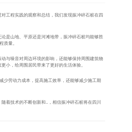
cfg桩
四川cfg桩施工
过对工程实践的观察和总结，我们发现振冲碎石桩在四
四川cfg桩
无论是山地、平原还是河滩地带，振冲碎石桩均能够胜
工程质量。
振动与噪音对周边环境的影响，还能够保持周围建筑物
扰更小，给周围居民带来了更好的生活体验。
以减少劳动力成本，提高施工效率，还能够减少施工期
随着技术的不断创新和..，相信振冲碎石桩将在四川