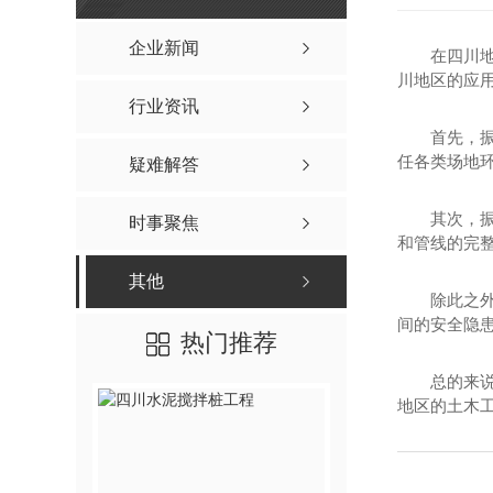
水泥搅拌桩
其他
四川水泥搅拌桩
企业新闻
在四川
川地区的应
四川水泥搅拌桩工程
行业资讯
四川水泥搅拌桩施工
首先，
任各类场地环
疑难解答
四川水泥搅拌桩价格
其次，
时事聚焦
和管线的完
其他
除此之
间的安全隐患
热门推荐
总的来
地区的土木
高压旋喷桩