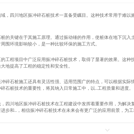
碎石桩
振冲碎石桩
四川碎石桩
四川振冲碎石桩
领域，四川地区振冲碎石桩技术一直备受瞩目。这种技术常用于难以
四川碎石挤密桩
四川振冲碎石桩施工
四川碎石桩施工
石桩的关键在于其施工原理。通过振动锤的作用，使桩体在地下沉入
对周围环境影响较小，是一种比较环保的施工方式。
四川碎石挤密桩施工
区的工程项目中广泛应用振冲碎石桩技术，取得了显著的效果。这种
极大地提高了工程的稳定性和安全性。
振冲碎石桩施工还具有灵活性强、适用范围广的特点，可以根据实际情况
碎石桩技术的重要性，将其纳入日常施工中，以..工程质量和进度。
说，四川地区振冲碎石桩技术在工程建设中发挥着重要作用，为解决
断进步和..，相信振冲碎石桩技术在未来会有更广泛的应用前景，为