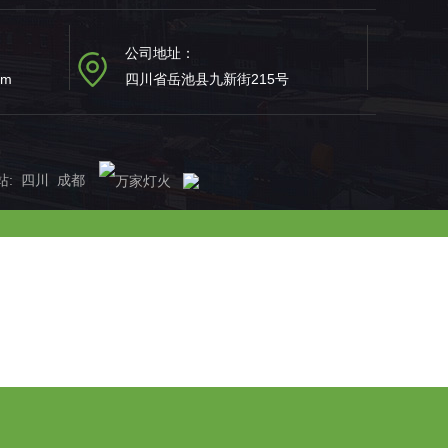
公司地址：
om
四川省岳池县九新街215号
站
:
四川
成都