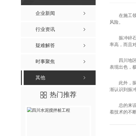
水泥搅拌桩
其他
四川水泥搅拌桩
企业新闻
在施工
风险。
四川水泥搅拌桩工程
行业资讯
四川水泥搅拌桩施工
振冲碎
率高，而且
疑难解答
四川水泥搅拌桩价格
四川地
时事聚焦
表现出色，
其他
此外，
渐认识到振冲
热门推荐
总的来
着技术的不
高压旋喷桩