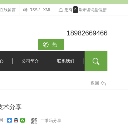
在线留言
RSS /
XML
您有
9
条未读询盘信息!
18982669466
咨询
热
线：
心
公司简介
联系我们
返回
技术分享
到：
二维码分享