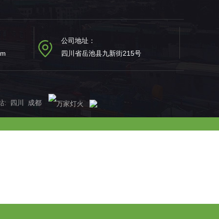
公司地址：
om
四川省岳池县九新街215号
站
:
四川
成都