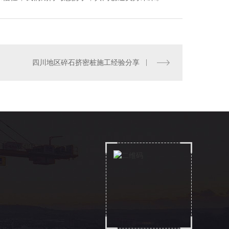
四川振冲碎石桩
四川地区碎石挤密桩施工经验分享