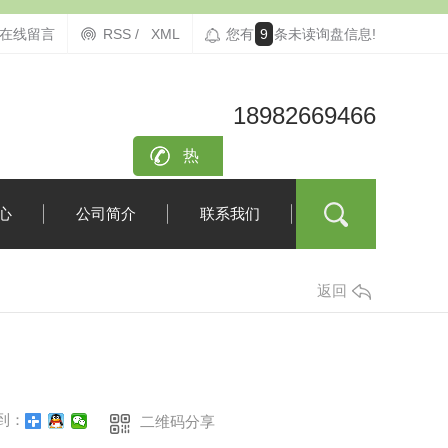
在线留言
RSS /
XML
您有
9
条未读询盘信息!
18982669466
咨询
热
线：
心
公司简介
联系我们
返回
到：
二维码分享