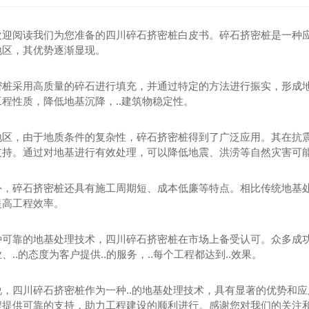
碎石桩
振冲碎石桩
四川碎石桩
四川振冲碎石桩
欢迎阅读我们为您准备的四川碎石挤密桩白皮书。碎石挤密桩是一种
地区，其优势逐渐显现。
四川碎石挤密桩
四川振冲碎石桩施工
四川碎石桩施工
密桩采用高质量的碎石进行填充，并通过特定的方法进行振实，形成
程性质，降低地基沉降，..建筑物稳定性。
四川碎石挤密桩施工
地区，由于地质条件的复杂性，碎石挤密桩得到了广泛应用。其在抗
支持。通过对地基进行有效处理，可以降低地震、洪涝等自然灾害可
外，碎石挤密桩还具有施工周期短、成本低廉等特点。相比传统地基
提高工程效率。
种可靠的地基处理技术，四川碎石挤密桩在市场上备受认可。众多成
、..的态度为客户提供..的服务，..每个工程都达到..效果。
说，四川碎石挤密桩作为一种..的地基处理技术，具有显著的优势和
程提供可靠的支持，助力工程建设的顺利进行。感谢您对我们的关注