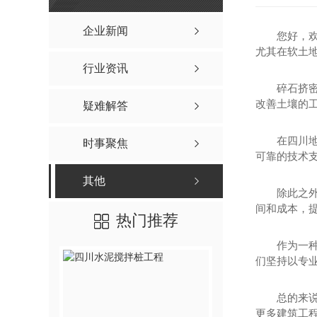
水泥搅拌桩
其他
四川水泥搅拌桩
企业新闻
您好，
尤其在软土
四川水泥搅拌桩工程
行业资讯
四川水泥搅拌桩施工
碎石挤
改善土壤的工
疑难解答
四川水泥搅拌桩价格
在四川
时事聚焦
可靠的技术
其他
除此之
间和成本，
热门推荐
作为一
们坚持以专业
高压旋喷桩
总的来
更多建筑工