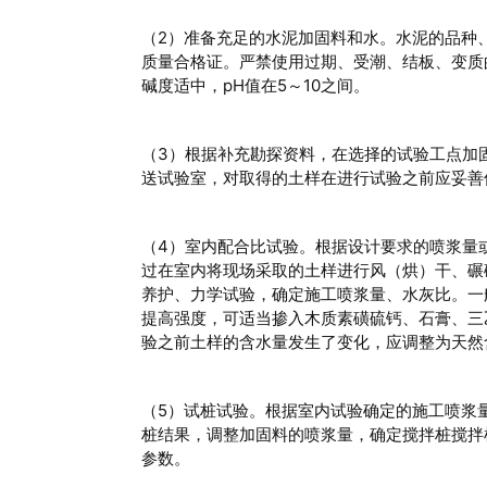
（2）准备充足的水泥加固料和水。水泥的品种
质量合格证。严禁使用过期、受潮、结板、变质
碱度适中，pH值在5～10之间。
（3）根据补充勘探资料，在选择的试验工点加
送试验室，对取得的土样在进行试验之前应妥善
（4）室内配合比试验。根据设计要求的喷浆量
过在室内将现场采取的土样进行风（烘）干、碾
养护、力学试验，确定施工喷浆量、水灰比。一般
提高强度，可适当掺入木质素磺硫钙、石膏、三
验之前土样的含水量发生了变化，应调整为天然
（5）试桩试验。根据室内试验确定的施工喷浆
桩结果，调整加固料的喷浆量，确定搅拌桩搅拌
参数。