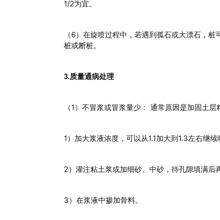
1/2为宜。
（6）在旋喷过程中，若遇到孤石或大漂石，桩
桩或断桩。
3.质量通病处理
（1）不冒浆或冒浆量少： 通常原因是加固土
1）加大浆液浓度，可以从1.1加大到1.3左右继
2）灌注粘土浆或加细砂、中砂，待孔隙填满后
3）在浆液中掺加骨料。