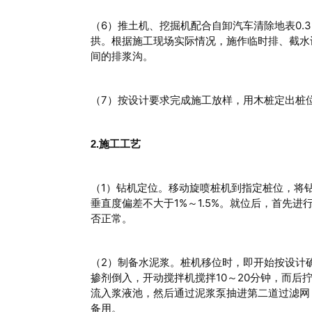
（6）推土机、挖掘机配合自卸汽车清除地表0.
拱。根据施工现场实际情况，施作临时排、截水
间的排浆沟。
（7）按设计要求完成施工放样，用木桩定出桩
2.施工工艺
（1）钻机定位。移动旋喷桩机到指定桩位，将
垂直度偏差不大于1%～1.5%。就位后，首先进
否正常。
（2）制备水泥浆。桩机移位时，即开始按设计
掺剂倒入，开动搅拌机搅拌10～20分钟，而后拧
流入浆液池，然后通过泥浆泵抽进第二道过滤网（
备用。