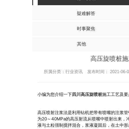
水泥搅拌桩
碎
其他
四川水泥搅拌桩
四川
疑难解答
四川水泥搅拌桩工程
四川碎
时事聚焦
四川水泥搅拌桩施工
四川碎
其他
四川水泥搅拌桩价格
四川碎石
高压旋喷桩施
所属分类：行业资讯 发布时间： 2021-06-0
小编为您介绍一下
施工工艺及要
四川
高压旋喷桩
高压喷射注浆法是利用钻机把带有喷嘴的注浆管
为20～40MPa的高压射流从喷嘴中喷射出来
高压旋喷桩
液与土粒强制搅拌混合，浆液凝固后，在土中形