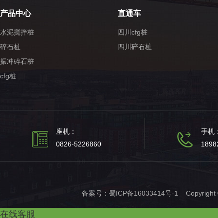
产品中心
直通车
水泥搅拌桩
四川cfg桩
碎石桩
四川碎石桩
振冲碎石桩
cfg桩
座机：
手机
0826-5226860
1898
备案号：
蜀ICP备16033414号-1
Copyrig
在线客服