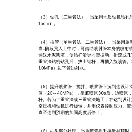
（3）钻孔（三重管法）。当采用地质钻机钻孔
15cm）。
（4）插管（单重管法、二重管法）。当采用旋
当..阶段贯入土中时，可借助喷射管本身的喷
输送水泥浆液，使钻杆沿导向架振动、射流成孔
重管法钻机钻孔后，拔出钻杆，再插入旋喷管。
1.0MPa）边下管边射水。
（5）提升喷浆管、搅拌。喷浆管下沉到达设计
值（20～40MPa），坐底喷浆30s后，边
杆。若为二重管法或三重管法施工，在达到设计
空压机和钻机进行旋转，并用仪表控制压力、流
直至达到预期的加固高度后停止。
（6）桩头部分处理。当旋喷管提升接近桩顶时，