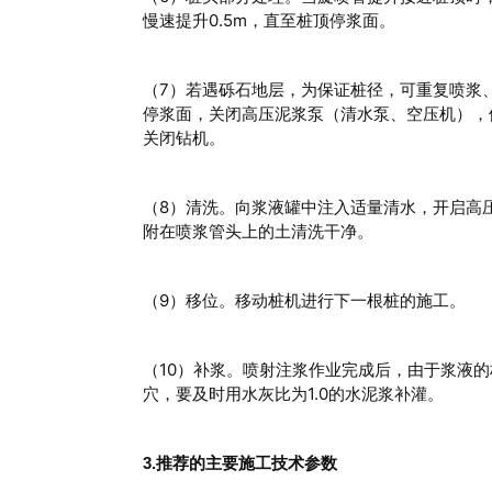
慢速提升0.5m，直至桩顶停浆面。
（7）若遇砾石地层，为保证桩径，可重复喷浆
停浆面，关闭高压泥浆泵（清水泵、空压机），
关闭钻机。
（8）清洗。向浆液罐中注入适量清水，开启高
附在喷浆管头上的土清洗干净。
（9）移位。移动桩机进行下一根桩的施工。
（10）补浆。喷射注浆作业完成后，由于浆液
穴，要及时用水灰比为1.0的水泥浆补灌。
3.推荐的主要施工技术参数