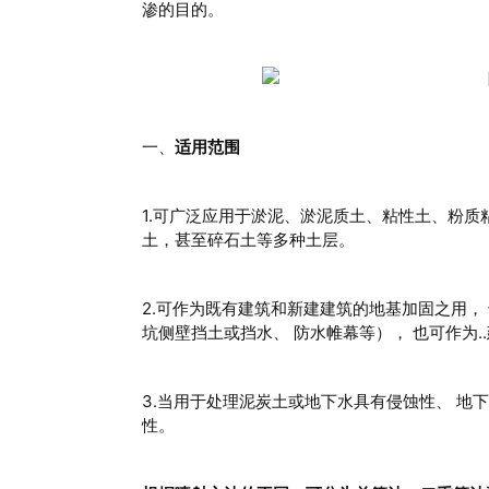
四川高压旋喷桩施工
渗的目的。
四川高压旋喷桩
一、
适用范围
1.可广泛应用于淤泥、淤泥质土、粘性土、粉质
土，甚至碎石土等多种土层。
2.可作为既有建筑和新建建筑的地基加固之用，
坑侧壁挡土或挡水、 防水帷幕等）， 也可作为.
3.当用于处理泥炭土或地下水具有侵蚀性、 地
性。