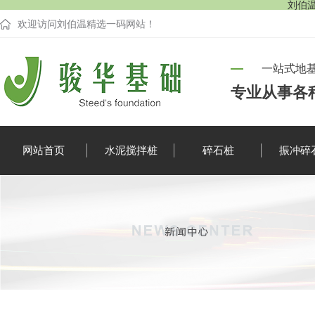
刘伯温
欢迎访问刘伯温精选一码网站！
一站式地
专业从事各
网站首页
水泥搅拌桩
碎石桩
振冲碎
企业新闻
行业资讯
疑难解答
时事聚焦