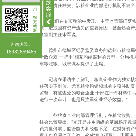
线
、监管责任缺失、涉粮企业内部运行机制不健全
客
扫
一
服
扫
“我们在专项整治中发现，主管监管部门落
更
精
题、造成国有资产流失的重要原因，甚至还会产
彩
查室副主任宋军说。
咨询热线：
德州市德城区纪委监委查办的德州市粮食局
18982669466
于政企双“一把手”相互勾结谋利的典型。分局
靠粮吃粮、以权谋私提供了土壤。
记者在采访中了解到，粮食企业作为独立核
任落实不到位。尤其粮食购销领域的专项补助资
监督。有被查处的粮食企业 干部在忏悔材料中
进行一次审计，也是只注重企业经济效益。”
一些粮食企业内部管理混乱，在粮食收购、
往会比较突出。“尤其是县乡两级的基层粮库数量
员力量薄弱，监管能力和经验不足，在财务资产
责人也容易监守自盗，变成‘粮仓硕鼠’。”宋军说