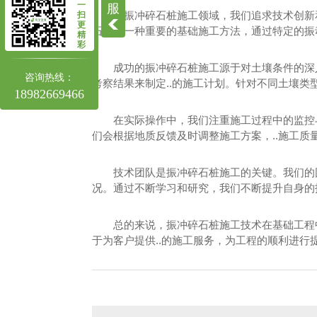
四川高压旋喷桩施工
一
服
在振冲碎石桩施工领域，我们追求技术创新和
扫
更
四川高压旋喷桩
石桩是一种重要的基础施工方法，通过特定的振
精
彩
成功的振冲碎石桩施工源于对土壤条件的深
咨询热线：
考察结果来制定..的施工计划。针对不同土壤类
18982669466
在实际操作中，我们注重施工过程中的监控
们会根据地质反馈及时调整施工方案，..施工质量
技术团队是振冲碎石桩施工的关键。我们的
况。通过不断学习和研究，我们不断提升自身的
总的来说，振冲碎石桩施工技术在基础工程
于为客户提供..的施工服务，为工程的顺利进行