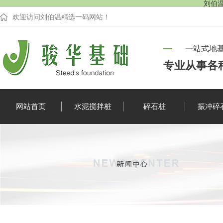
刘伯温
欢迎访问刘伯温精选一码网站！
一站式地
专业从事各
网站首页
水泥搅拌桩
碎石桩
振冲碎
企业新闻
行业资讯
疑难解答
时事聚焦