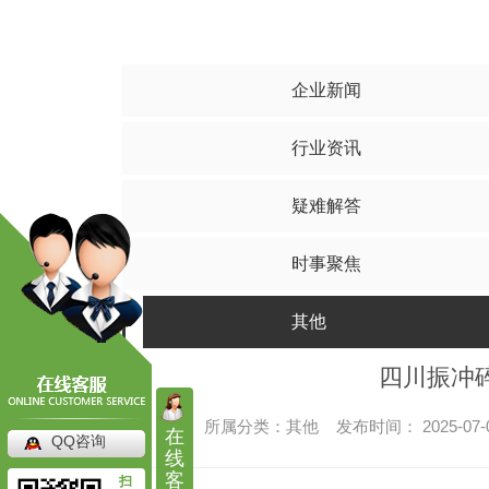
水泥搅拌桩
碎
其他
四川水泥搅拌桩
四川
四川水泥搅拌桩工程
四川碎
企业新闻
四川水泥搅拌桩施工
四川碎
行业资讯
四川水泥搅拌桩价格
四川碎石
疑难解答
时事聚焦
其他
四川振冲
所属分类：其他 发布时间： 2025-07
在
QQ咨询
高压旋喷桩
线
客
扫