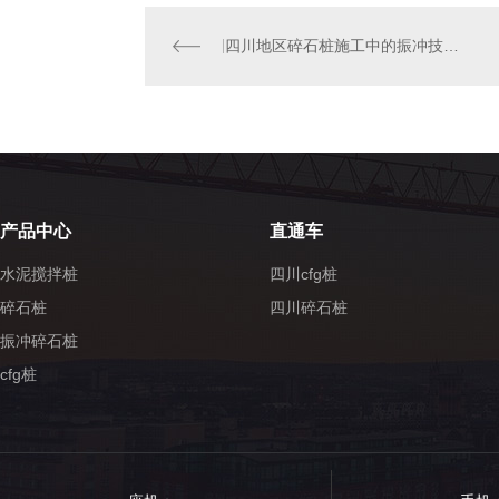
四川地区碎石桩施工中的振冲技术探讨
产品中心
直通车
水泥搅拌桩
四川cfg桩
碎石桩
四川碎石桩
振冲碎石桩
cfg桩