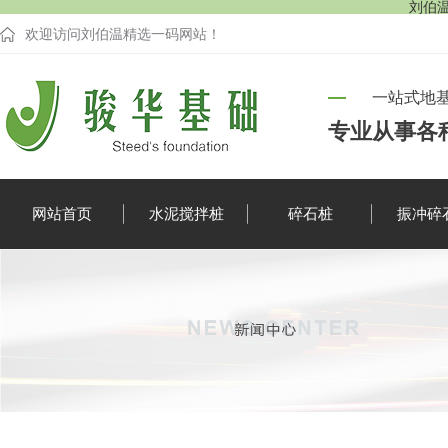
刘伯温
欢迎访问刘伯温精选一码网站！
一站式地
专业从事各
网站首页
水泥搅拌桩
碎石桩
振冲碎
企业新闻
行业资讯
疑难解答
时事聚焦