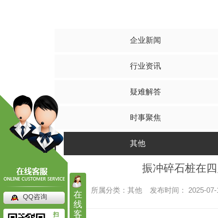
水泥搅拌桩
碎
其他
四川水泥搅拌桩
四川
四川水泥搅拌桩工程
四川碎
企业新闻
四川水泥搅拌桩施工
四川碎
行业资讯
四川水泥搅拌桩价格
四川碎石
疑难解答
时事聚焦
其他
振冲碎石桩在四
所属分类：其他 发布时间： 2025-07
在
QQ咨询
高压旋喷桩
线
客
扫