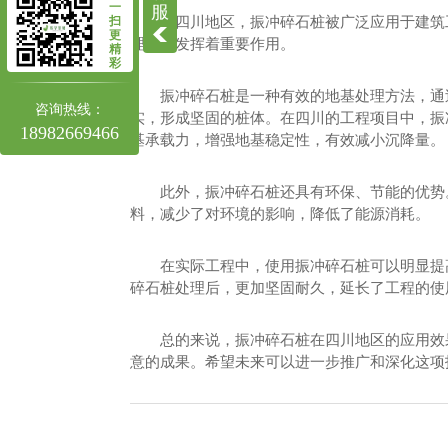
四川高压旋喷桩施工
一
服
在四川地区，振冲碎石桩被广泛应用于建筑
扫
更
四川高压旋喷桩
理领域发挥着重要作用。
精
彩
振冲碎石桩是一种有效的地基处理方法，通
咨询热线：
实，形成坚固的桩体。在四川的工程项目中，振
18982669466
基承载力，增强地基稳定性，有效减小沉降量。
此外，振冲碎石桩还具有环保、节能的优势
料，减少了对环境的影响，降低了能源消耗。
在实际工程中，使用振冲碎石桩可以明显提
碎石桩处理后，更加坚固耐久，延长了工程的使
总的来说，振冲碎石桩在四川地区的应用效
意的成果。希望未来可以进一步推广和深化这项